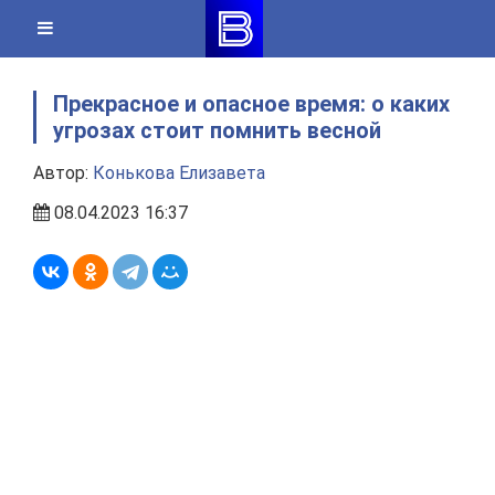
Skip
to
content
Прекрасное и опасное время: о каких
угрозах стоит помнить весной
Автор:
Конькова Елизавета
08.04.2023 16:37