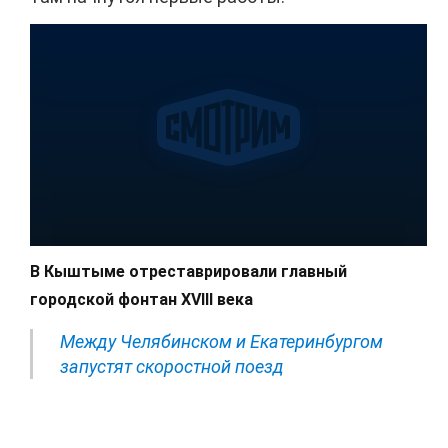
В Кыштыме отреставрировали главный
городской фонтан XVIII века
Между Челябинском и Екатеринбургом
запустят скоростной поезд