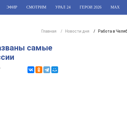
ЭФИР
СМОТРИМ
УРАЛ 24
ГЕРОИ 2026
МАХ
Главная
Новости дня
Работа в Челя
названы самые
ссии
7