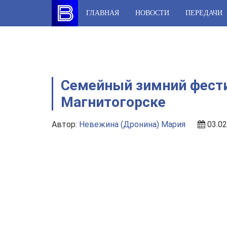
Skip
ГЛАВНАЯ
НОВОСТИ
ПЕРЕДАЧИ
to
content
Семейный зимний фести
Магнитогорске
Автор:
Невежина (Дронина) Мария
03.02