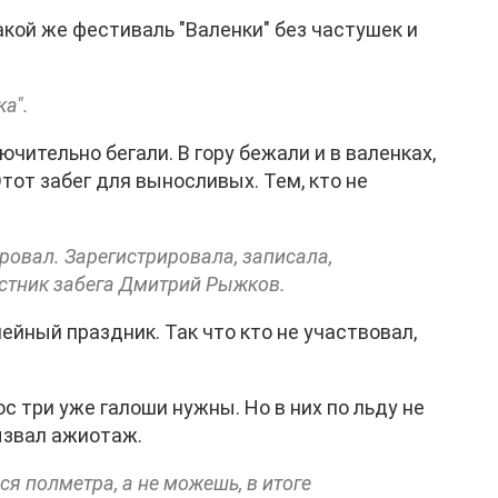
акой же фестиваль "Валенки" без частушек и
а".
чительно бегали. В гору бежали и в валенках,
Этот забег для выносливых. Тем, кто не
ировал. Зарегистрировала, записала,
частник забега Дмитрий Рыжков.
ейный праздник. Так что кто не участвовал,
юс три уже галоши нужны. Но в них по льду не
ызвал ажиотаж.
ся полметра, а не можешь, в итоге