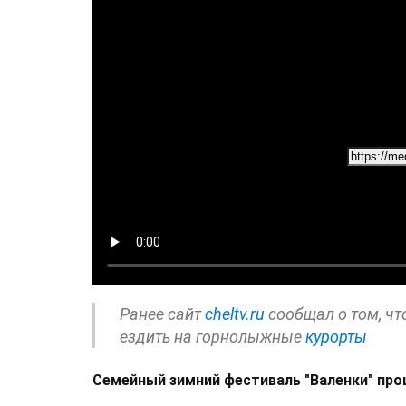
Ранее сайт
cheltv.ru
сообщал о том, чт
ездить на горнолыжные
курорты
Семейный зимний фестиваль "Валенки" про