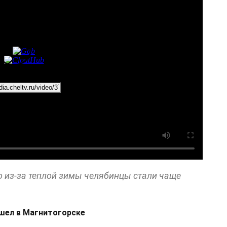
о из-за теплой зимы челябинцы стали чаще
шел в Магнитогорске