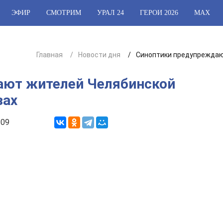
ЭФИР
СМОТРИМ
УРАЛ 24
ГЕРОИ 2026
МАХ
Главная
Новости дня
Синоптики предупреждают
ают жителей Челябинской
зах
:09