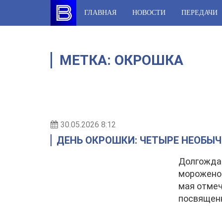
Skip
ГЛАВНАЯ
НОВОСТИ
ПЕРЕДАЧИ
to
content
МЕТКА:
ОКРОШКА
30.05.2026 8:12
ДЕНЬ ОКРОШКИ: ЧЕТЫРЕ НЕОБЫ
Долгождан
мороженог
мая отмеч
посвящен