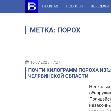
Skip
ГЛАВНАЯ
НОВОСТИ
ПЕРЕДАЧИ
to
content
МЕТКА:
ПОРОХ
16.07.2023 17:27
ПОЧТИ КИЛОГРАММ ПОРОХА ИЗЪ
ЧЕЛЯБИНСКОЙ ОБЛАСТИ
Несколько
обнаружил
Полицейск
незаконны