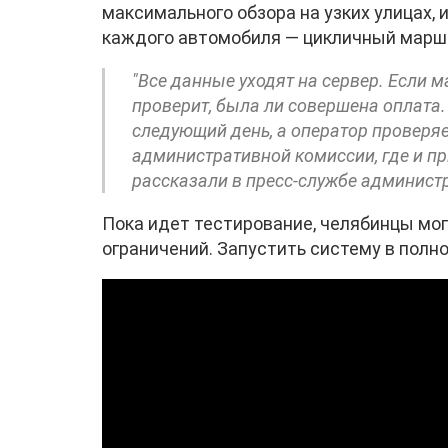
максимального обзора на узких улицах,
каждого автомобиля — цикличный марш
"Все данные уходят на сервер. Если 
проверит, была ли совершена оплата
следующий день, а оператор проверяе
административной комиссии, где и пр
рассказали в пресс-службе админист
Пока идет тестирование, челябинцы мо
ограничений. Запустить систему в полн