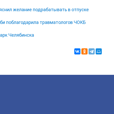
ъяснил желание подрабатывать в отпуске
би поблагодарила травматологов ЧОКБ
парк Челябинска