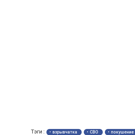
Тэги :
взрывчатка
СВО
покушение 