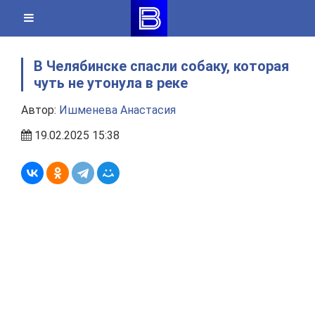
Skip
to
content
В Челябинске спасли собаку, которая
чуть не утонула в реке
Автор:
Ишменева Анастасия
19.02.2025 15:38