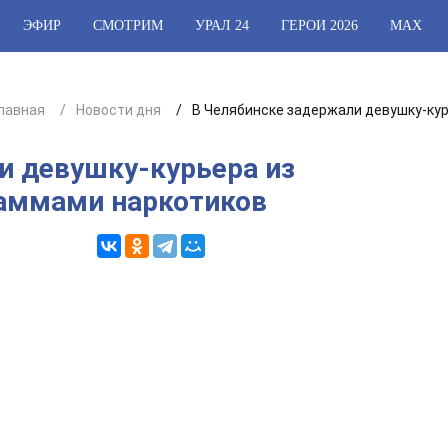
ЭФИР
СМОТРИМ
УРАЛ 24
ГЕРОИ 2026
МАХ
лавная
Новости дня
В Челябинске задержали девушку-кур
и девушку-курьера из
раммами наркотиков
3