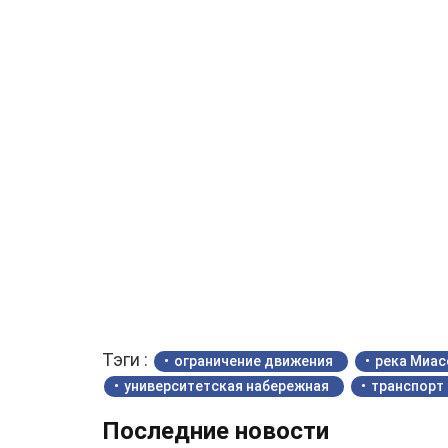
Тэги :
ограничение движения
река Миас
университетская набережная
транспорт
Последние новости