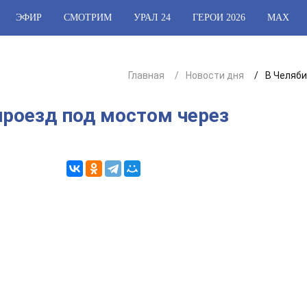
ЭФИР
СМОТРИМ
УРАЛ 24
ГЕРОИ 2026
МАХ
Главная
Новости дня
В Челяби
проезд под мостом через
3