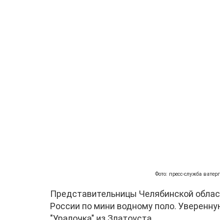
Фото: пресс-служба ватер
Представительницы Челябинской облас
России по мини водному поло. Уверенн
"Уралочка" из Златоуста.