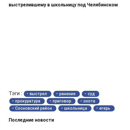
выстрелившему в школьницу под Челябинском
Тэги :
выстрел
ранение
суд
прокуратура
приговор
охота
Сосновский район
школьница
егерь
Последние новости