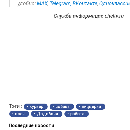
удобно:
МАХ
,
Telegram,
ВКонтакте
,
Одноклассн
Служба информации cheltv.ru
Тэги :
курьер
собака
пиццерия
плен
Додобоня
работа
Последние новости