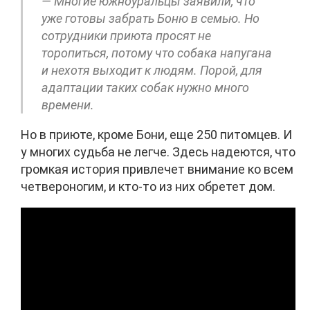
— Многие южноуральцы заявили, что
уже готовы забрать Боню в семью. Но
сотрудники приюта просят не
торопиться, потому что собака напугана
и нехотя выходит к людям. Порой, для
адаптации таких собак нужно много
времени.
Но в приюте, кроме Бони, еще 250 питомцев. И
у многих судьба не легче. Здесь надеются, что
громкая история привлечет внимание ко всем
четвероногим, и кто-то из них обретет дом.