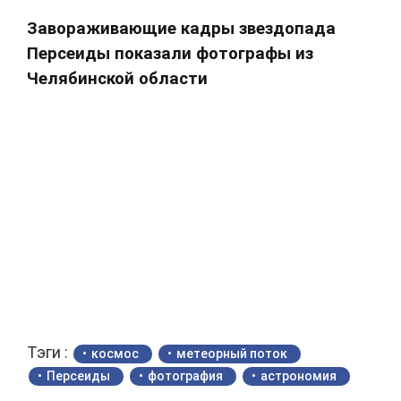
Завораживающие кадры звездопада
Персеиды показали фотографы из
Челябинской области
Тэги :
космос
метеорный поток
Персеиды
фотография
астрономия