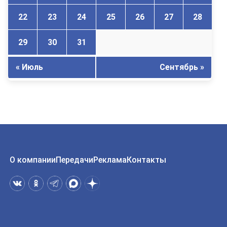
22
23
24
25
26
27
28
29
30
31
« Июль
Сентябрь »
О компании
Передачи
Реклама
Контакты