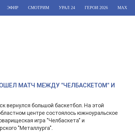
ЭФИР
СМОТРИМ
УРАЛ 24
ГЕРОИ 2026
МАХ
ОШЕЛ МАТЧ МЕЖДУ "ЧЕЛБАСКЕТОМ" И
ск вернулся большой баскетбол. На этой
областном центре состоялось южноуральское
оварищеская игра "Челбаскета" и
рского "Металлурга".