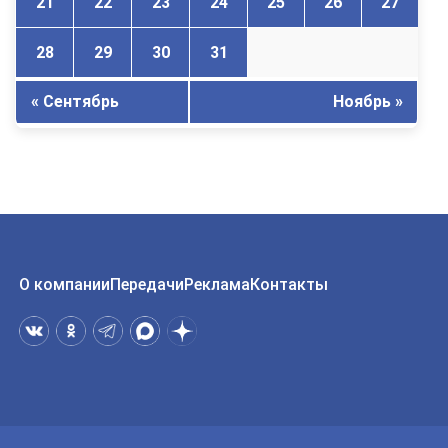
21
22
23
24
25
26
27
28
29
30
31
« Сентябрь
Ноябрь »
О компании
Передачи
Реклама
Контакты