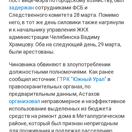
пост вице-мэра по городскому хозяйству, был
задержан
сотрудниками ФСБ и
Следственного комитета 28 марта. Помимо
него, в тот же день силовики также нагрянули
и к начальнику управления ЖКХ
администрации Челябинска Вадиму
Храмцову. Оба на следующий день, 29 марта,
были арестованы.
Чиновника обвиняют в злоупотреблении
должностными полномочиями. Как ранее
сообщил источник
ГТРК "Южный Урал"
в
правоохранительных органах, по
предварительным данным, Астахов
организовал
неправомерное и неэффективное
использование выделенных из бюджета
средств на ремонт дома в Металлургическом
районе, который был признан непригодным
для проживания и подлежал расселению.