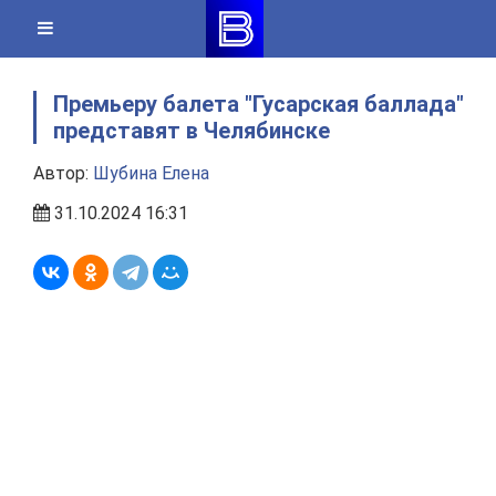
Skip
to
content
Премьеру балета "Гусарская баллада"
представят в Челябинске
Автор:
Шубина Елена
31.10.2024 16:31