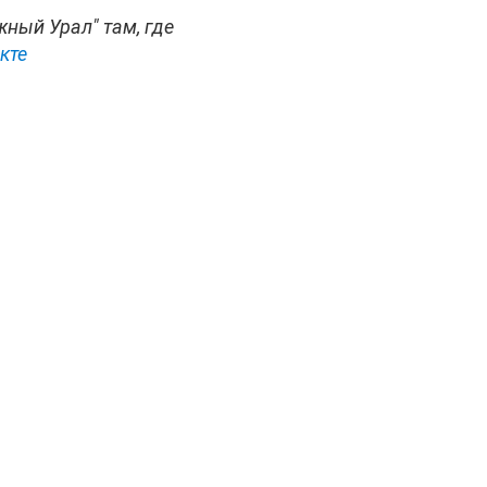
жный Урал" там, где
кте