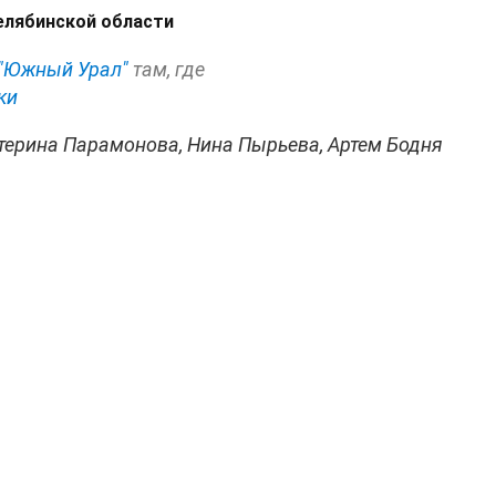
елябинской области
"Южный Урал"
там, где
ки
терина Парамонова, Нина Пырьева, Артем Бодня