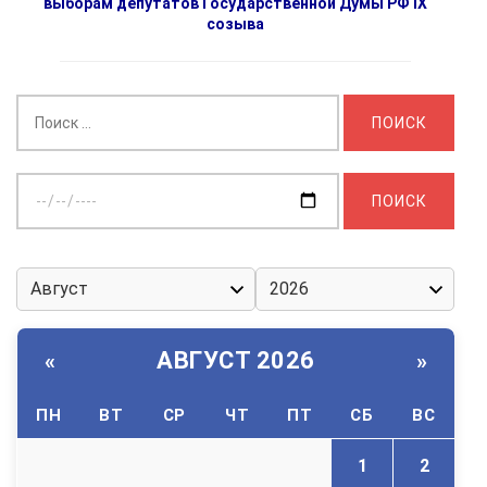
выборам депутатов Государственной Думы РФ IX
созыва
Найти:
Выберите
дату:
АВГУСТ 2026
«
»
ПН
ВТ
СР
ЧТ
ПТ
СБ
ВС
1
2