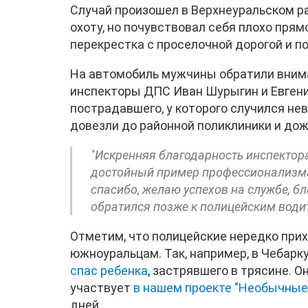
Случай произошел в Верхнеуральском р
охоту, но почувствовал себя плохо прям
перекрестка с проселочной дорогой и п
На автомобиль мужчины обратили вним
инспекторы ДПС Иван Шурыгин и Евгени
пострадавшего, у которого случился нев
довезли до районной поликлиники и дож
"Искренняя благодарность инспектор
достойный пример профессионализма
спасибо, желаю успехов на службе, бл
обратился позже к полицейским води
Отметим, что полицейские нередко при
южноуральцам. Так, например, в Чебарк
спас ребенка
, застрявшего в трясине. О
участвует
в нашем проекте "Необычные
дней.