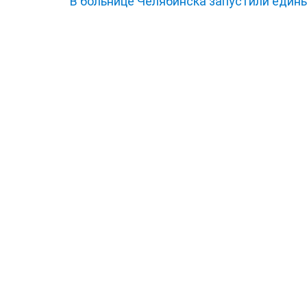
В больнице Челябинска запустили един