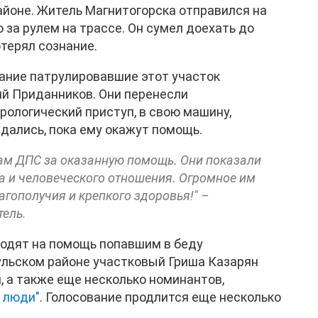
айоне. Житель Магнитогорска отправился на
о за рулем на трассе. Он сумел доехать до
отерял сознание.
ание патрулировавшие этот участок
й Приданников. Они перенесли
рологический приступ, в свою машину,
дались, пока ему окажут помощь.
ам ДПС за оказанную помощь. Они показали
 и человеческого отношения. Огромное им
агополучия и крепкого здоровья!" –
тель.
ходят на помощь попавшим в беду
ульском районе участковый Гриша Казарян
н, а также еще несколько номинантов,
 люди"
. Голосование продлится еще несколько