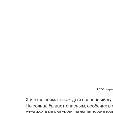
ФОТО: марым
Хочется поймать каждый солнечный луч 
Но солнце бывает опасным, особенно в
оттенок, а не красную шелушащуюся кож