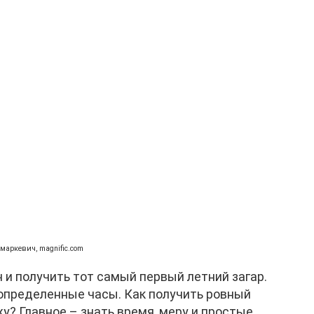
аркевич, magnific.com
и получить тот самый первый летний загар.
 определенные часы. Как получить ровный
у? Главное – знать время, меру и простые