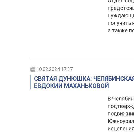
Отдел соц
предстоя
нуждающи
получить 
а также п
10.02.2024 17:37
СВЯТАЯ ДУНЮШКА: ЧЕЛЯБИНСКАЯ
ЕВДОКИИ МАХАНЬКОВОЙ
В Челябин
подтверж
подвижни
Южноураль
исцеления