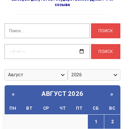
созыва
Найти:
Выберите
дату:
АВГУСТ 2026
«
»
ПН
ВТ
СР
ЧТ
ПТ
СБ
ВС
1
2