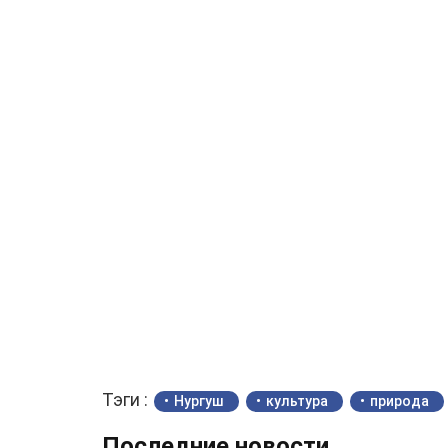
Тэги :
Нургуш
культура
природа
Последние новости