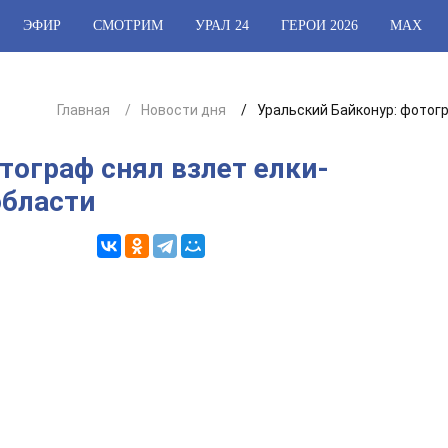
ЭФИР
СМОТРИМ
УРАЛ 24
ГЕРОИ 2026
МАХ
Главная
Новости дня
Уральский Байконур: фотог
тограф снял взлет елки-
области
1