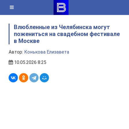
Skip
to
content
Влюбленные из Челябинска могут
пожениться на свадебном фестивале
в Москве
Автор:
Конькова Елизавета
10.05.2026 8:25