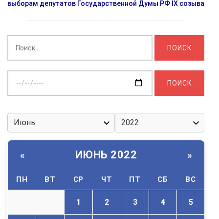
выборам депутатов Государственной Думы РФ IX созыва
Найти:
Выберите
дату:
ИЮНЬ 2022
«
»
ПН
ВТ
СР
ЧТ
ПТ
СБ
ВС
1
2
3
4
5