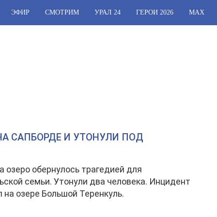
ЭФИР
СМОТРИМ
УРАЛ 24
ГЕРОИ 2026
МАХ
НА САПБОРДЕ И УТОНУЛИ ПОД
а озеро обернулось трагедией для
ской семьи. Утонули два человека. Инцидент
 на озере Большой Теренкуль.