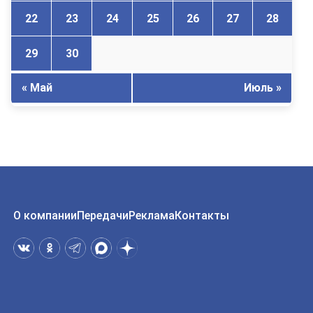
22
23
24
25
26
27
28
29
30
« Май
Июль »
О компании
Передачи
Реклама
Контакты