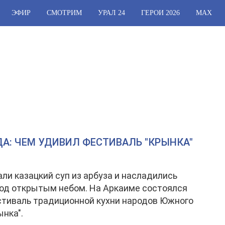
ЭФИР
СМОТРИМ
УРАЛ 24
ГЕРОИ 2026
МАХ
ОДА: ЧЕМ УДИВИЛ ФЕСТИВАЛЬ "КРЫНКА"
ли казацкий суп из арбуза и насладились
од открытым небом. На Аркаиме состоялся
тиваль традиционной кухни народов Южного
ынка".